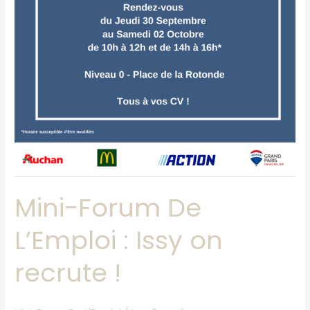
on
recrute
!
Mini-Forum De
L’Emploi : Issy on
recrute !