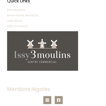
Quick Links
Introduction
know more About Us
Visit Store
Let’s Connect
Mentions légales