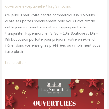
29
ouverture exceptionelle
/
Issy 3 moulins
mai
–
Ce jeudi 8 mai, votre centre commercial Issy 3 Moulins
9
ouvre ses portes spécialement pour vous ! Profitez de
juin
cette journée pour faire votre shopping en toute
tranquillité. Hypermarché : 8h30 – 20h Boutiques : 10h –
19h L’occasion parfaite pour préparer votre week-end,
flâner dans vos enseignes préférées ou simplement vous
faire plaisir !
Lire la suite »
OUVERTURES
EXCEPTIONNELLES
DECEMBRE