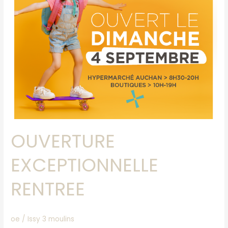
OUVERTURE
EXCEPTIONNELLE
RENTREE
oe
/
Issy 3 moulins