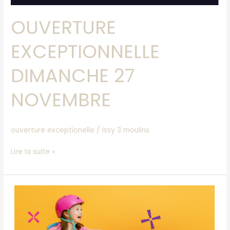
OUVERTURE
EXCEPTIONNELLE
DIMANCHE 27
NOVEMBRE
ouverture exceptionelle
/
Issy 3 moulins
Lire la suite »
OUVERTURE
EXCEPTIONNELLE
RENTREE