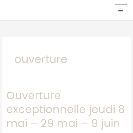
Aller
au
contenu
ouverture
Ouverture
Ouverture
exceptionnelle
exceptionnelle jeudi 8
jeudi
8
mai – 29 mai – 9 juin
mai
–