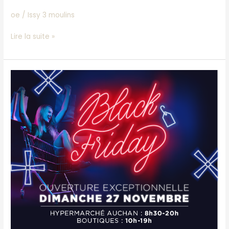
oe
/
Issy 3 moulins
Lire la suite »
OUVERTURE
EXCEPTIONNELLE
DIMANCHE
27
NOVEMBRE