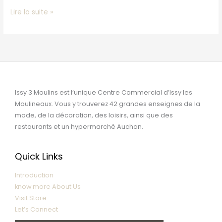
Lire la suite »
Issy 3 Moulins est l’unique Centre Commercial d’Issy les
Moulineaux. Vous y trouverez 42 grandes enseignes de la
mode, de la décoration, des loisirs, ainsi que des
restaurants et un hypermarché Auchan.
Quick Links
Introduction
know more About Us
Visit Store
Let’s Connect